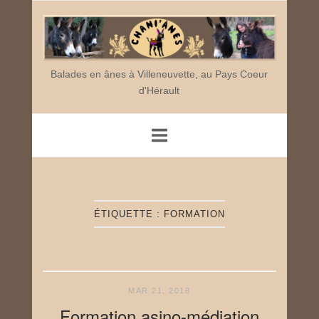
Skip
Home
to
content
Balades en ânes à Villeneuvette, au Pays Coeur
d'Hérault
ÉTIQUETTE :
FORMATION
MAR 21, 2018
Formation asino-médiation