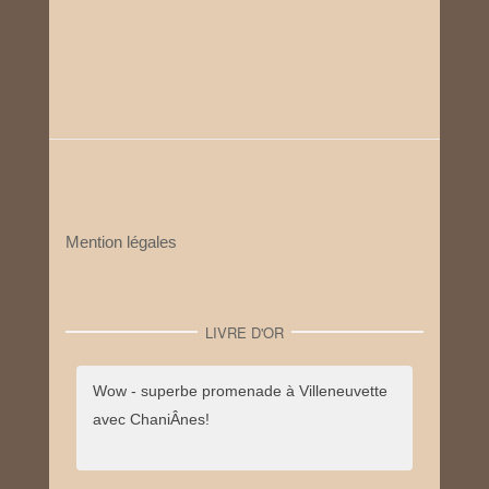
Mention légales
LIVRE D'OR
Wow - superbe promenade à Villeneuvette
avec ChaniÂnes!