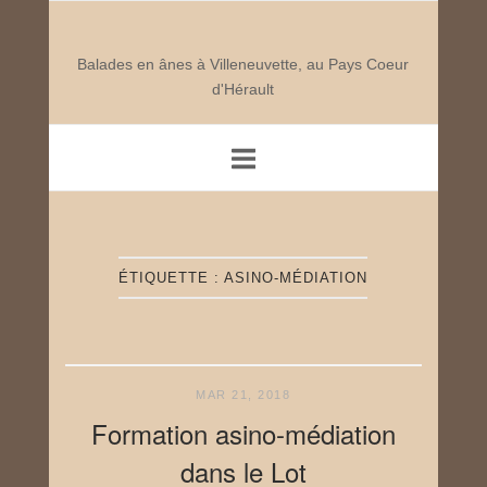
Skip
Home
to
Balades en ânes à Villeneuvette, au Pays Coeur
content
d'Hérault
ÉTIQUETTE :
ASINO-MÉDIATION
MAR 21, 2018
Formation asino-médiation
dans le Lot