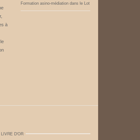
Formation asino-médiation dans le Lot
ne
r,
es à
le
on
LIVRE D'OR